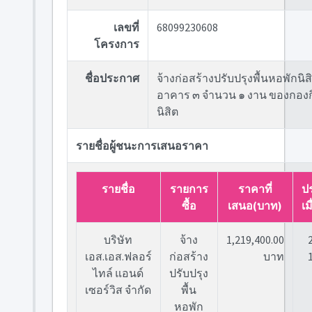
เลขที่
68099230608
โครงการ
ชื่อประกาศ
จ้างก่อสร้างปรับปรุงพื้นหอพักนิส
อาคาร ๓ จำนวน ๑ งาน ของกอง
นิสิต
รายชื่อผู้ชนะการเสนอราคา
รายชื่อ
รายการ
ราคาที่
ป
ซื้อ
เสนอ(บาท)
เม
บริษัท
จ้าง
1,219,400.00
เอส.เอส.ฟลอร์
ก่อสร้าง
บาท
ไทล์ แอนด์
ปรับปรุง
เซอร์วิส จำกัด
พื้น
หอพัก