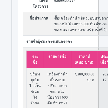
เลขที่
68099333774
โครงการ
ชื่อประกาศ
ซื้อเครื่องทำน้ำเย็นระบบปรับอา
ขนาดไม่น้อยกว่า 600 ตัน จำนวน 
ของคณะแพทยศาสตร์ (ครั้งที่ 2)
รายชื่อผู้ชนะการเสนอราคา
ราย
รายการซื้อ
ราคาที่
ประ
ชื่อ
เสนอ(บาท)
เมื่อว
บริษัท
เครื่องทำน้ำ
7,380,000.00
202
ยูเอ็ม
เย็นระบบ
บาท
12-
ไอ.เอ็น
ปรับอากาศ
จิเนีย
ขนาดไม่
ริ่ง
น้อยกว่า 600
จำกัด
ตัน จำนวน 1