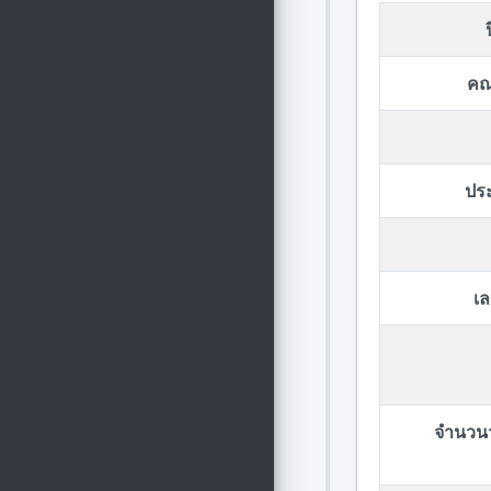
คณ
ปร
เล
จำนวนวั