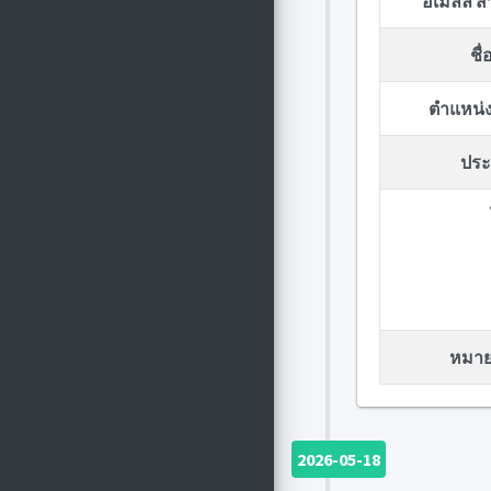
อีเมลล์ 
ชื
ตำแหน่ง
ประก
หมายเ
2026-05-18