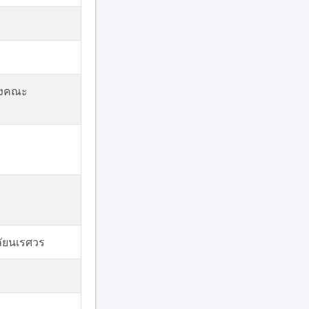
องคณะ
ลัยนเรศวร