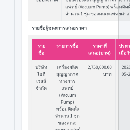
แพทย์ (Vacuum Pump) พร้อมติดตั
จำนวน 1 ชุด ของคณะแพทยศาสต
รายชื่อผู้ชนะการเสนอราคา
ราย
รายการซื้อ
ราคาที่
ประก
ชื่อ
เสนอ(บาท)
เมื่อวั
บริษัท
เครื่องผลิต
2,750,000.00
202
ไอดี
สุญญากาศ
บาท
05-
เวลล์
ทางการ
จำกัด
แพทย์
(Vacuum
Pump)
พร้อมติดตั้ง
จำนวน 1 ชุด
ของคณะ
แพทยศาสตร์