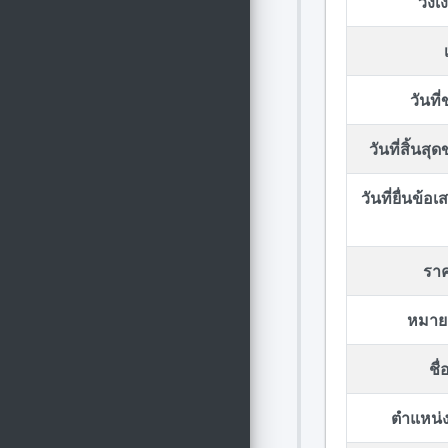
วงเ
วันที
วันที่สิ้นส
วันที่ยื่นข้
รา
หมาย
ชื
ตำแหน่ง