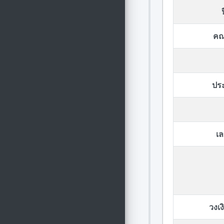
คณ
ปร
เล
วงเ