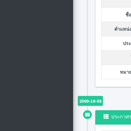
ชื
ตำแหน่ง
ประก
หมายเ
2569-10-03
ประกาศ