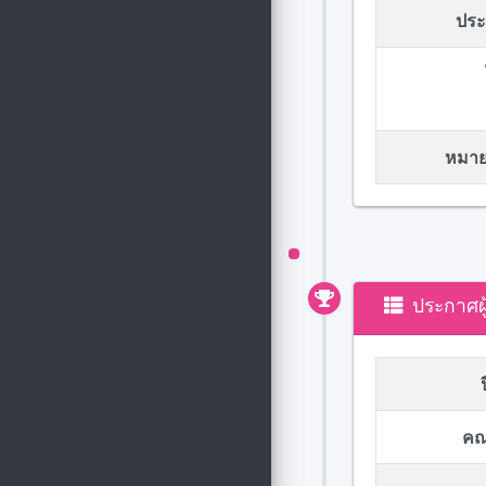
ประก
หมายเ
ประกาศผ
คณ