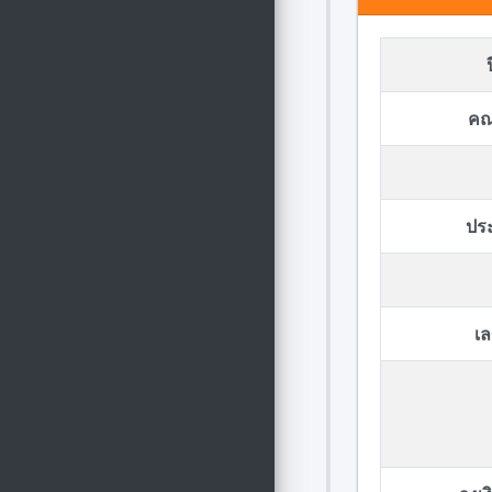
คณ
ปร
เล