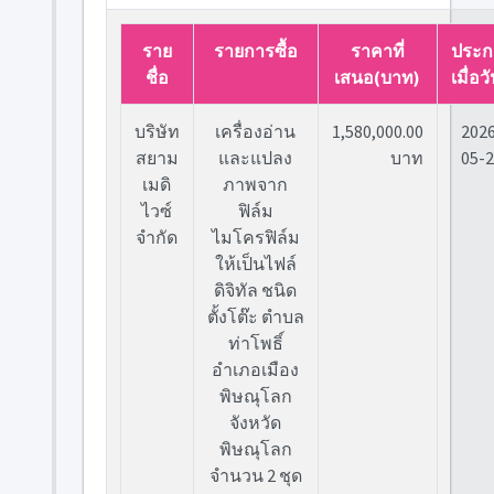
ราย
รายการซื้อ
ราคาที่
ประก
ชื่อ
เสนอ(บาท)
เมื่อวั
บริษัท
เครื่องอ่าน
1,580,000.00
202
สยาม
และแปลง
บาท
05-
เมดิ
ภาพจาก
ไวซ์
ฟิล์ม
จำกัด
ไมโครฟิล์ม
ให้เป็นไฟล์
ดิจิทัล ชนิด
ตั้งโต๊ะ ตำบล
ท่าโพธิ์
อำเภอเมือง
พิษณุโลก
จังหวัด
พิษณุโลก
จำนวน 2 ชุด