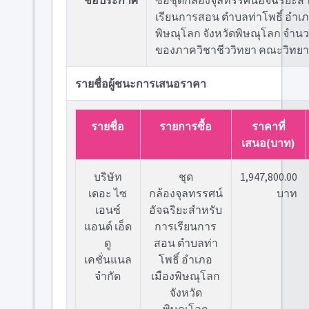
ชื่อประกาศ
ซื้อชุดกล้องจุลทรรศน์อัจฉริยะส
เรียนการสอน ตำบลท่าโพธิ์ อำเภ
พิษณุโลก จังหวัดพิษณุโลก จำนว
ของภาควิชาชีววิทยา คณะวิทยา
รายชื่อผู้ชนะการเสนอราคา
รายชื่อ
รายการซื้อ
ราคาที่
เสนอ(บาท)
บริษัท
ชุด
1,947,800.00
เดอะ ไซ
กล้องจุลทรรศน์
บาท
เอนซ์
อัจฉริยะสำหรับ
แอนด์ เอ็ด
การเรียนการ
ดู
สอน ตำบลท่า
เคชั่นแนล
โพธิ์ อำเภอ
จำกัด
เมืองพิษณุโลก
จังหวัด