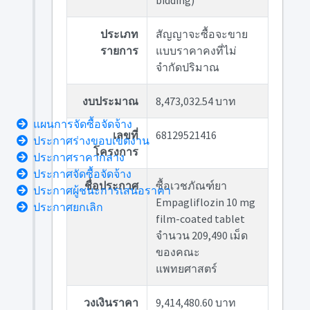
bidding)
ประเภท
สัญญาจะซื้อจะขาย
รายการ
แบบราคาคงที่ไม่
จำกัดปริมาณ
งบประมาณ
8,473,032.54 บาท
แผนการจัดซื้อจัดจ้าง
เลขที่
68129521416
ประกาศร่างขอบเขตงาน
โครงการ
ประกาศราคากลาง
ประกาศจัดซื้อจัดจ้าง
ชื่อประกาศ
ซื้อเวชภัณฑ์ยา
ประกาศผู้ชนะการเสนอราคา
Empagliflozin 10 mg
ประกาศยกเลิก
film-coated tablet
จำนวน 209,490 เม็ด
ของคณะ
แพทยศาสตร์
วงเงินราคา
9,414,480.60 บาท