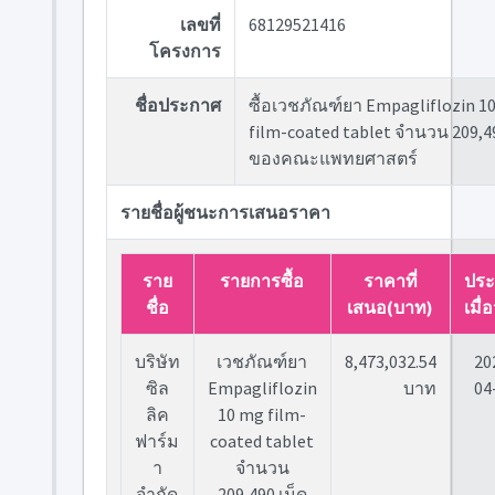
เลขที่
68129521416
โครงการ
ชื่อประกาศ
ซื้อเวชภัณฑ์ยา Empagliflozin 1
film-coated tablet จำนวน 209,49
ของคณะแพทยศาสตร์
รายชื่อผู้ชนะการเสนอราคา
ราย
รายการซื้อ
ราคาที่
ประ
ชื่อ
เสนอ(บาท)
เมื่อ
บริษัท
เวชภัณฑ์ยา
8,473,032.54
20
ซิล
Empagliflozin
บาท
04
ลิค
10 mg film-
ฟาร์ม
coated tablet
า
จำนวน
จำกัด
209,490 เม็ด