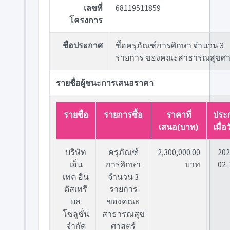
เลขที่
68119511859
โครงการ
ชื่อประกาศ
ซื้อครุภัณฑ์การศึกษา จำนวน 3
รายการ ของคณะสาธารณสุขศา
รายชื่อผู้ชนะการเสนอราคา
รายชื่อ
รายการซื้อ
ราคาที่
ประ
เสนอ(บาท)
เมื่อว
บริษัท
ครุภัณฑ์
2,300,000.00
202
เอ็น
การศึกษา
บาท
02-
เทค อิน
จำนวน 3
ดัสเทรี
รายการ
ยล
ของคณะ
โซลูชั่น
สาธารณสุข
จำกัด
ศาสตร์