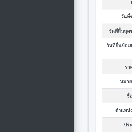
วันที
วันที่สิ้นส
วันที่ยื่นข้
รา
หมาย
ชื
ตำแหน่ง
ประก