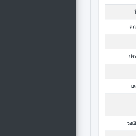
คณ
ปร
เล
วงเ