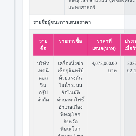
พิษณุโลก จำนวน 1 ชุด ของคณะ
แพทยศาสตร์
รายชื่อผู้ชนะการเสนอราคา
ราย
รายการซื้อ
ราคาที่
ประก
ชื่อ
เสนอ(บาท)
เมื่อวั
บริษัท
เครื่องนึ่งฆ่า
4,072,000.00
202
เทคนิ
เชื้อจุลินทรีย์
บาท
02-
คอล
ด้วยแรงดัน
วิน
ไอน้ำระบบ
กรุ๊ป
อัตโนมัติ
จำกัด
ตำบลท่าโพธิ์
อำเภอเมือง
พิษณุโลก
จังหวัด
พิษณุโลก