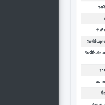
วงเ
วันที
วันที่สิ้นส
วันที่ยื่นข้
รา
หมาย
ชื
ตำแหน่ง