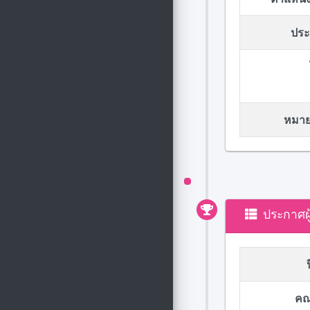
ประก
หมายเ
ประกาศผ
คณ