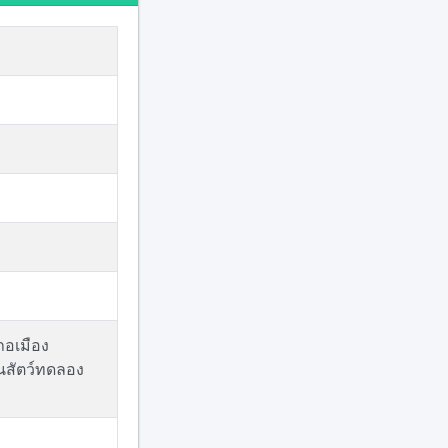
ภอเมือง
นสัตว์ทดลอง