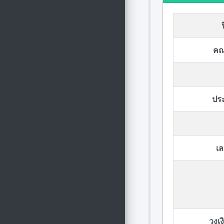
คณ
ปร
เล
วงเ