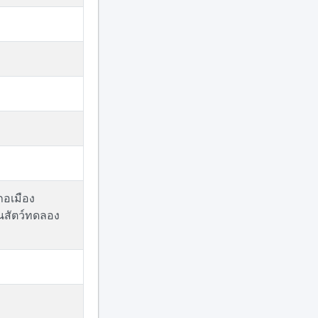
ภอเมือง
นสัตว์ทดลอง