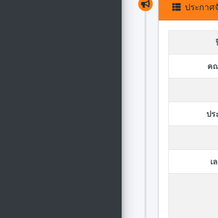
ประกาศจั
คณ
ปร
เล