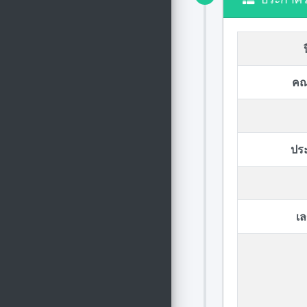
คณ
ปร
เล