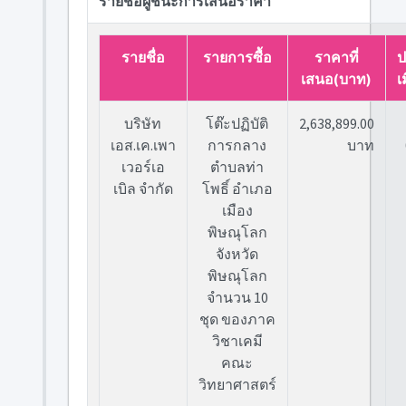
รายชื่อผู้ชนะการเสนอราคา
รายชื่อ
รายการซื้อ
ราคาที่
ป
เสนอ(บาท)
เม
บริษัท
โต๊ะปฏิบัติ
2,638,899.00
เอส.เค.เพา
การกลาง
บาท
เวอร์เอ
ตำบลท่า
เบิล จำกัด
โพธิ์ อำเภอ
เมือง
พิษณุโลก
จังหวัด
พิษณุโลก
จำนวน 10
ชุด ของภาค
วิชาเคมี
คณะ
วิทยาศาสตร์