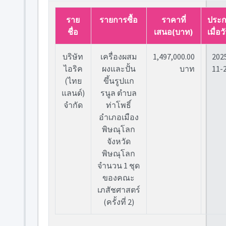
ราย
รายการซื้อ
ราคาที่
ประ
ชื่อ
เสนอ(บาท)
เมื่อวั
บริษัท
เครื่องผสม
1,497,000.00
202
ไอริค
ผงและปั้น
บาท
11-
(ไทย
ขึ้นรูปแก
แลนด์)
รนูล ตำบล
จำกัด
ท่าโพธิ์
อำเภอเมือง
พิษณุโลก
จังหวัด
พิษณุโลก
จำนวน 1 ชุด
ของคณะ
เภสัชศาสตร์
(ครั้งที่ 2)