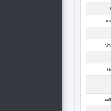
คณ
ปร
เล
วงเ