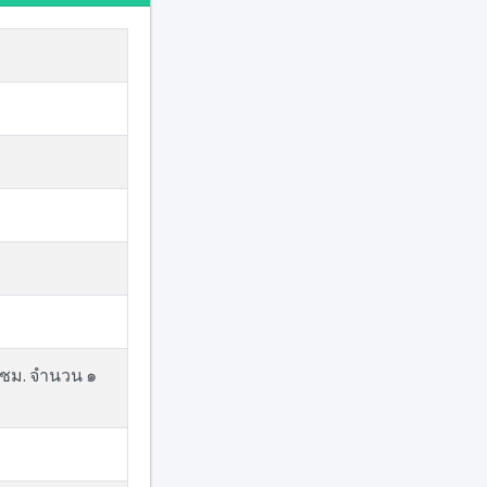
ด/ชม. จำนวน ๑