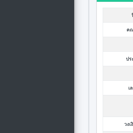
คณ
ปร
เล
วงเ