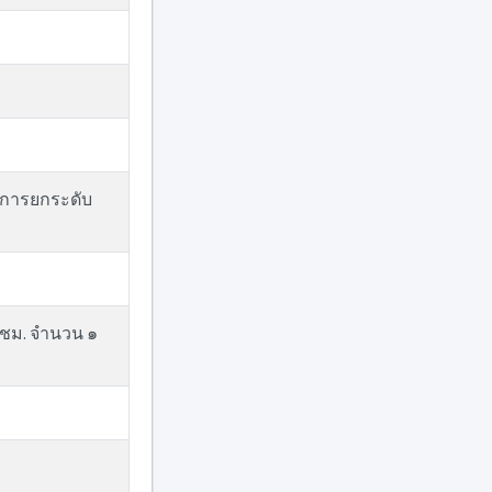
 การยกระดับ
ด/ชม. จำนวน ๑