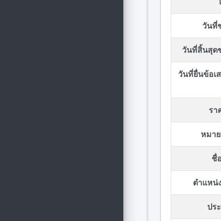
วันที
วันที่สิ้นส
วันที่ยื่นข้
รา
หมาย
ชื
ตำแหน่ง
ประก