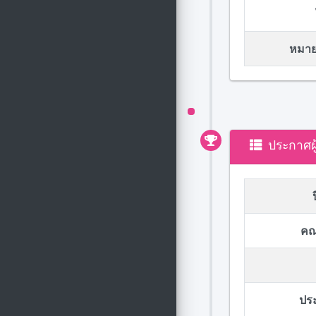
หมายเ
ประกาศผ
คณ
ปร