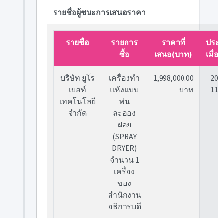
รายชื่อผู้ชนะการเสนอราคา
รายชื่อ
รายการ
ราคาที่
ปร
ซื้อ
เสนอ(บาท)
เมื่
บริษัท ยูโร
เครื่องทำ
1,998,000.00
20
เบสท์
แห้งแบบ
บาท
11
เทคโนโลยี
พ่น
จำกัด
ละออง
ฝอย
(SPRAY
DRYER)
จำนวน 1
เครื่อง
ของ
สำนักงาน
อธิการบดี