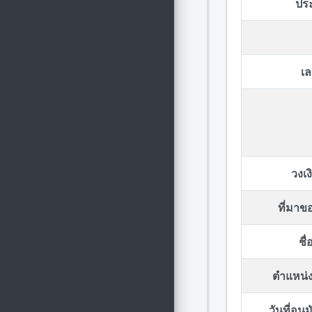
ปร
เล
วงเ
ที่มา
ชื
ตำแหน่ง
วันที่อน