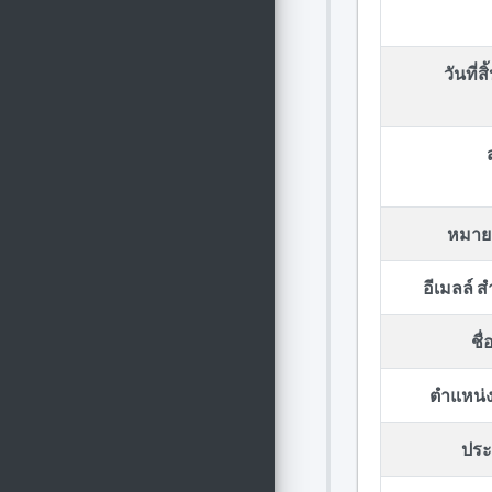
วันที่ส
หมาย
อีเมลล์ 
ชื
ตำแหน่ง
ประก