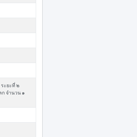
 ระยะที่ ๒
โลก จำนวน ๑