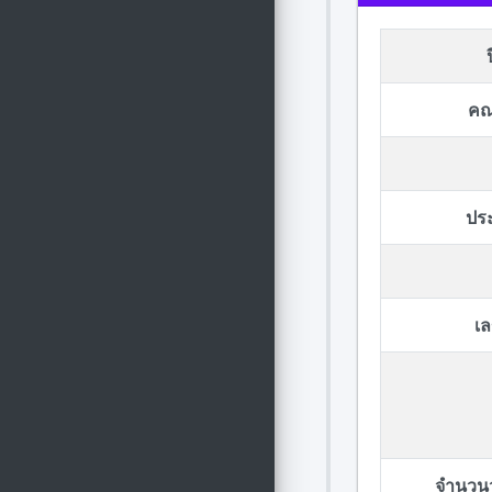
คณ
ปร
เล
จำนวนวั