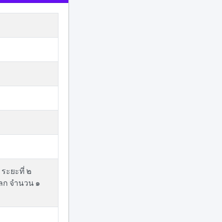
 ระยะที่ ๒
โลก จำนวน ๑