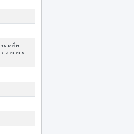
 ระยะที่ ๒
โลก จำนวน ๑