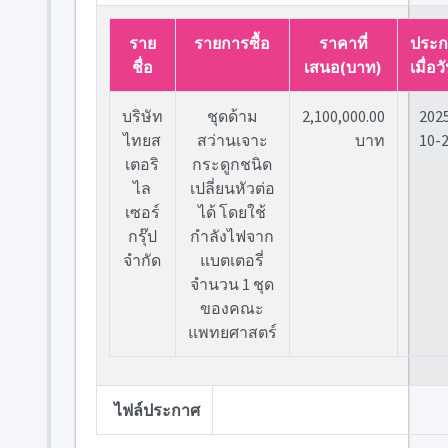
ราย
รายการซื้อ
ราคาที่
ประก
ชื่อ
เสนอ(บาท)
เมื่อวั
บริษัท
ชุดด้าม
2,100,000.00
202
ไทยส
สว่านเจาะ
บาท
10-
เตอริ
กระดูกชนิด
ไล
เปลี่ยนหัวต่อ
เซอร์
ได้ โดยใช้
กรุ๊ป
กำลังไฟจาก
จำกัด
แบตเตอรี่
จำนวน 1 ชุด
ของคณะ
แพทยศาสตร์
ไฟล์ประกาศ