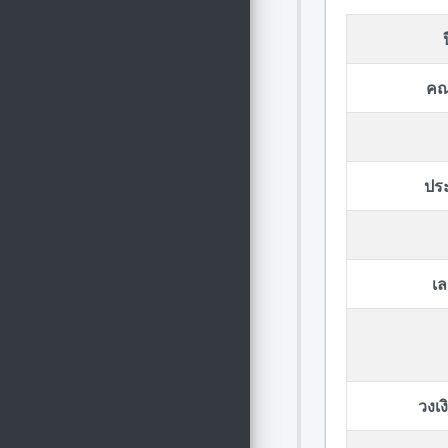
คณ
ปร
เล
วงเ