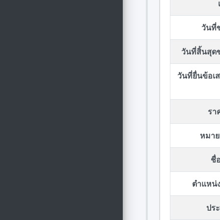
วันที
วันที่สิ้นส
วันที่ยื่นข้
รา
หมาย
ชื
ตำแหน่ง
ประก