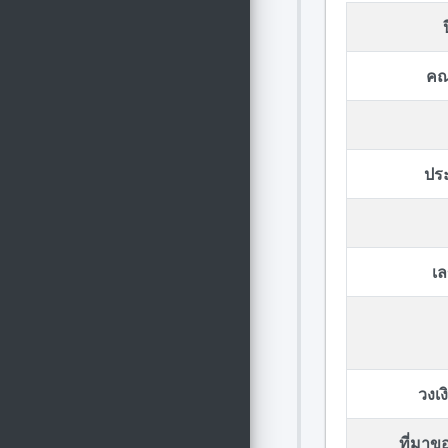
คณ
ปร
เล
วงเ
ที่มา