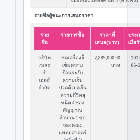
ของคณะแพทยศาสตร์ (ครั้งที่ 2)
รายชื่อผู้ชนะการเสนอราคา
ราย
รายการซื้อ
ราคาที่
ประก
ชื่อ
เสนอ(บาท)
เมื่อวั
บริษัท
ชุดเครื่องจี้
2,885,000.00
202
เวเลอ
เข็มความ
บาท
06-
ร์
ร้อนระงับ
เฮลธ์
ความเจ็บ
จำกัด
ปวดด้วยคลื่น
ความถี่วิทยุ
ชนิด 4 ช่อง
สัญญาณ
จำนวน 1 ชุด
ของคณะ
แพทยศาสตร์