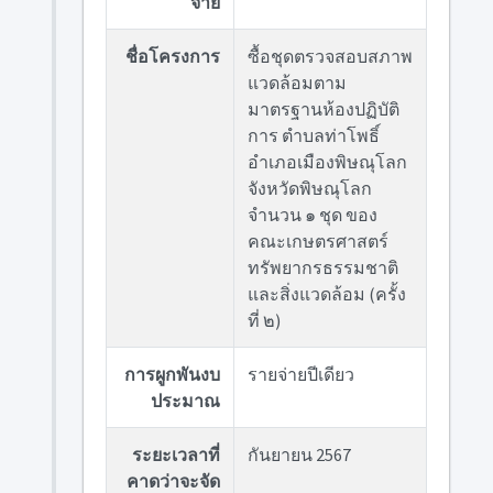
จ่าย
ชื่อโครงการ
ซื้อชุดตรวจสอบสภาพ
แวดล้อมตาม
มาตรฐานห้องปฏิบัติ
การ ตำบลท่าโพธิ์
อำเภอเมืองพิษณุโลก
จังหวัดพิษณุโลก
จำนวน ๑ ชุด ของ
คณะเกษตรศาสตร์
ทรัพยากรธรรมชาติ
และสิ่งแวดล้อม (ครั้ง
ที่ ๒)
การผูกพันงบ
รายจ่ายปีเดียว
ประมาณ
ระยะเวลาที่
กันยายน 2567
คาดว่าจะจัด