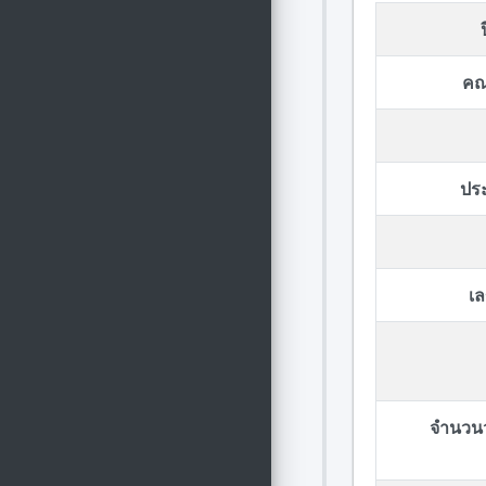
คณ
ปร
เล
จำนวนวั