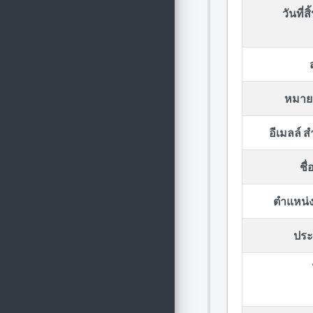
วันที่ส
หมาย
อีเมลล์ 
ชื
ตำแหน่ง
ประก