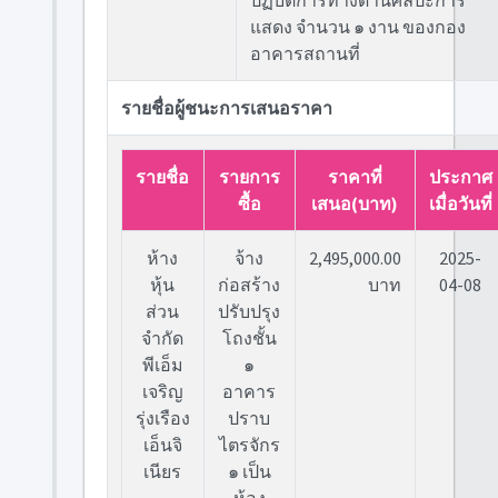
ปฏิบัติการทางด้านศิลปะการ
แสดง จำนวน ๑ งาน ของกอง
อาคารสถานที่
รายชื่อผู้ชนะการเสนอราคา
รายชื่อ
รายการ
ราคาที่
ประกาศ
ซื้อ
เสนอ(บาท)
เมื่อวันที่
ห้าง
จ้าง
2,495,000.00
2025-
หุ้น
ก่อสร้าง
บาท
04-08
ส่วน
ปรับปรุง
จำกัด
โถงชั้น
พีเอ็ม
๑
เจริญ
อาคาร
รุ่งเรือง
ปราบ
เอ็นจิ
ไตรจักร
เนียร
๑ เป็น