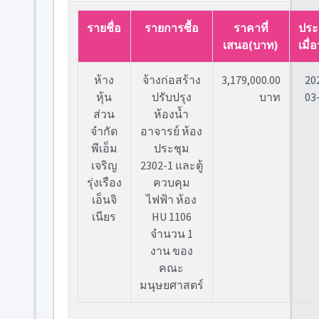
รายชื่อ
รายการซื้อ
ราคาที่
ประ
เสนอ(บาท)
เมื่อ
ห้าง
จ้างก่อสร้าง
3,179,000.00
20
หุ้น
ปรับปรุง
บาท
03
ส่วน
ห้องน้ำ
จำกัด
อาจารย์ ห้อง
พีเอ็ม
ประชุม
เจริญ
2302-1 และตู้
รุ่งเรือง
ควบคุม
เอ็นจิ
ไฟฟ้า ห้อง
เนียร
HU 1106
จำนวน 1
งาน ของ
คณะ
มนุษยศาสตร์