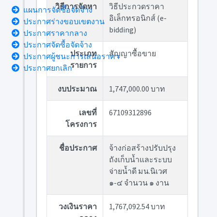
วิธีการจัดหา
วิธีประกวดราคา
แผนการจัดซื้อจัดจ้าง
อิเล็กทรอนิกส์ (e-
ประกาศร่างขอบเขตงาน
bidding)
ประกาศราคากลาง
ประกาศจัดซื้อจัดจ้าง
ประเภท
สัญญาซื้อขาย
ประกาศผู้ชนะการเสนอราคา
รายการ
ประกาศยกเลิก
งบประมาณ
1,747,000.00 บาท
เลขที่
67109312896
โครงการ
ชื่อประกาศ
จ้างก่อสร้างปรับปรุง
ถังเก็บน้ำและระบบ
จ่ายน้ำดี มน.นิเวศ
๑-๔ จำนวน ๑ งาน
วงเงินราคา
1,767,092.54 บาท