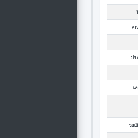
คณ
ปร
เล
วงเ