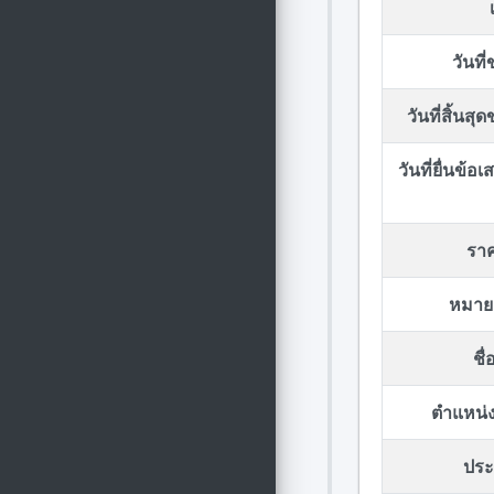
วันที
วันที่สิ้นส
วันที่ยื่นข้
รา
หมาย
ชื
ตำแหน่ง
ประก