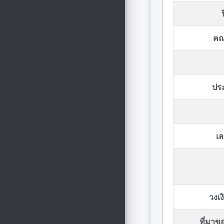
คณ
ปร
เล
วงเ
ที่มา