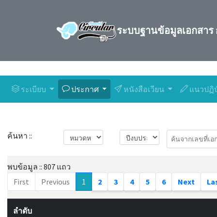
ระบบฐานข้อมูลเอกสาร 
ระเบียบ
ประกาศ
หนังสือเวียน
แนวปฏิบ
ค้นหา ::
พบข้อมูล :: 807 แถว
First
Previous
1
2
3
4
5
6
Next
La
ลำดับ