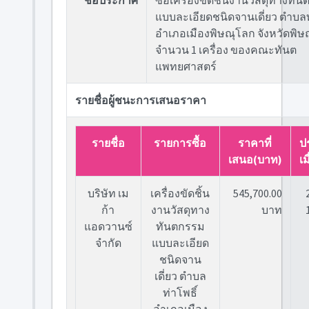
ชื่อประกาศ
ซื้อเครื่องขัดชิ้นงานวัสดุทางทั
แบบละเอียดชนิดจานเดี่ยว ตำบลท
อำเภอเมืองพิษณุโลก จังหวัดพิษ
จำนวน 1 เครื่อง ของคณะทันต
แพทยศาสตร์
รายชื่อผู้ชนะการเสนอราคา
รายชื่อ
รายการซื้อ
ราคาที่
ป
เสนอ(บาท)
เม
บริษัท เม
เครื่องขัดชิ้น
545,700.00
ก้า
งานวัสดุทาง
บาท
แอดวานซ์
ทันตกรรม
จำกัด
แบบละเอียด
ชนิดจาน
เดี่ยว ตำบล
ท่าโพธิ์