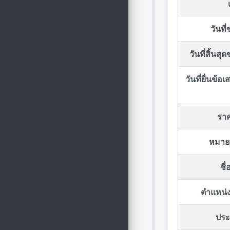
วันที
วันที่สิ้นส
วันที่ยื่นข้
รา
หมาย
ชื
ตำแหน่ง
ประก