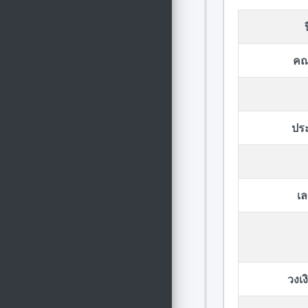
คณ
ปร
เล
วงเ