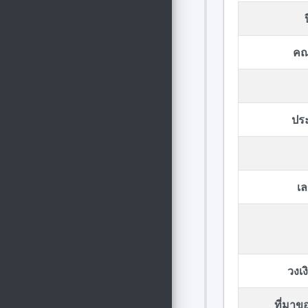
คณ
ปร
เล
วงเ
ที่มา