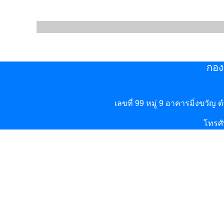
กอง
เลขที่ 99 หมู่ 9 อาคารมิ่งขวัญ
โทรศั